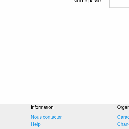
Mot de passe
Information
Organ
Nous contacter
Carac
Help
Chang